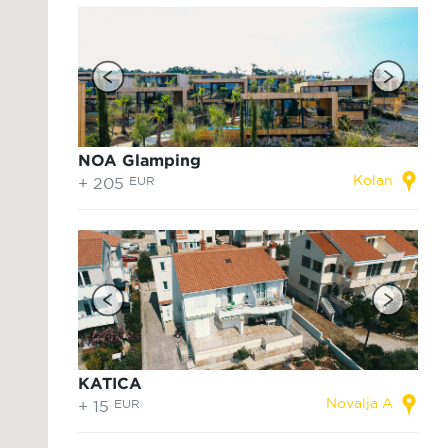
NOA Glamping
Kolan
+ 205
EUR
KATICA
Novalja A
+ 15
EUR