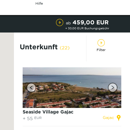
Hilfe
459,00 EUR
ab
+ 30,00 EUR Buchungsgebühr
Unterkunft
(22)
Filter
Seaside Village Gajac
Gajac
+ 55
EUR